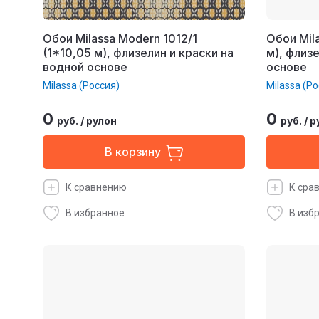
Обои Milassa Modern 1012/1
Обои Mil
(1*10,05 м), флизелин и краски на
м), флиз
водной основе
основе
Milassa (Россия)
Milassa (Ро
0
0
руб.
/
рулон
руб.
/
р
В корзину
К сравнению
К сра
В избранное
В изб