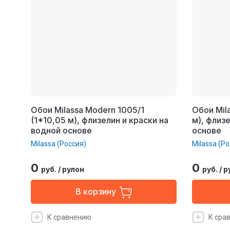
Обои Milassa Modern 1005/1
Обои Mil
(1*10,05 м), флизелин и краски на
м), флиз
водной основе
основе
Milassa (Россия)
Milassa (Ро
0
0
руб.
/
рулон
руб.
/
р
В корзину
К сравнению
К сра