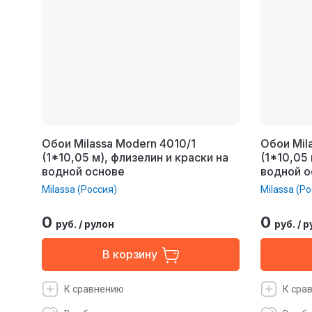
Обои Milassa Modern 4010/1
Обои Mil
(1*10,05 м), флизелин и краски на
(1*10,05 
водной основе
водной о
Milassa (Россия)
Milassa (Ро
0
0
руб.
/
рулон
руб.
/
р
В корзину
К сравнению
К сра