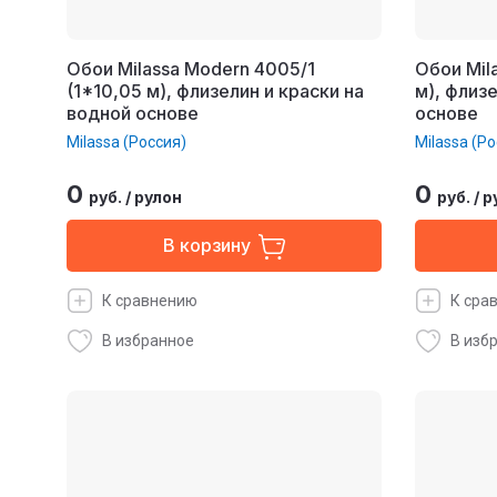
Обои Milassa Modern 4005/1
Обои Mil
(1*10,05 м), флизелин и краски на
м), флиз
водной основе
основе
Milassa (Россия)
Milassa (Ро
0
0
руб.
/
рулон
руб.
/
р
В корзину
К сравнению
К сра
В избранное
В изб