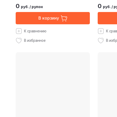
0
0
руб.
/
рулон
руб.
/
р
В корзину
К сравнению
К сра
В избранное
В изб