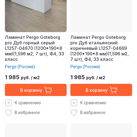
Ламинат Pergo Goteborg
Ламинат Pergo Goteborg
pro Дуб горный серый
pro Дуб итальянский
L1257-04670 (1200*190*8
коричневый L1257-04669
мм)(1,596 м2, 7 шт), Ф4, 33
(1200*190*8 мм)(1,596 м2,
класс
7 шт), Ф4, 33 класс
Pergo (Россия)
Pergo (Россия)
1 985
1 985
руб.
/
м2
руб.
/
м2
В корзину
В корзину
К сравнению
К сравнению
В избранное
В избранное